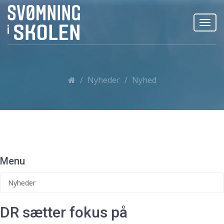
Toggl
navig
Nyheder
Nyhed
Menu
Nyheder
DR sætter fokus på