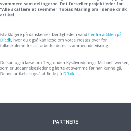
svømmere som deltagerne. Det fortæller projektleder for
"Alle skal lære at svømme" Tobias Marling om i denne dr.dk
artikel.
Bliv klogere på danskernes færdigheder i vand
her fra artiklen på
DR.dk
, hvor du også kan læse om vores indsats over for
folkeskolerne for at forbedre deres svømmeundervisning.
Du kan også læse om Trygfonden Kystlivreddnings Michael Iwersen,
som er uddannelsesleder og lærte at svømme før han kunne gå.
Denne artikel er også at finde på
DR.dk
.
PARTNERE