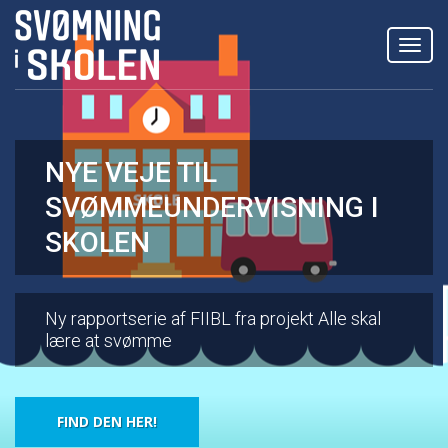
Toggl
navig
NYE VEJE TIL
PROJEKT: ALLE SKAL
SVØMMEUNDERVISNING I
LÆRE AT SVØMME
SKOLEN
Vi går nye veje for at lære alle at svømme
Ny rapportserie af FIIBL fra projekt Alle skal
lære at svømme
LÆS MERE
FIND DEN HER!