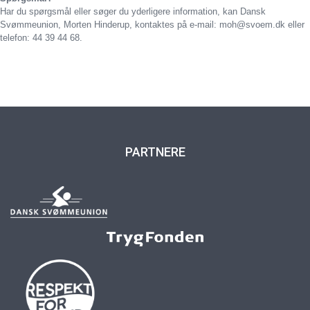
Har du spørgsmål eller søger du yderligere information, kan Dansk
Svømmeunion, Morten Hinderup, kontaktes på e-mail: moh@svoem.dk eller
telefon: 44 39 44 68
.
PARTNERE